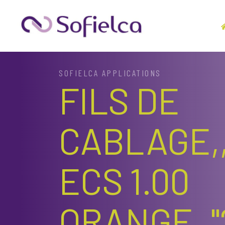
SOFIELCA APPLICATIONS
FILS DE
CABLAGE,,
ECS 1.00
ORANGE,,"