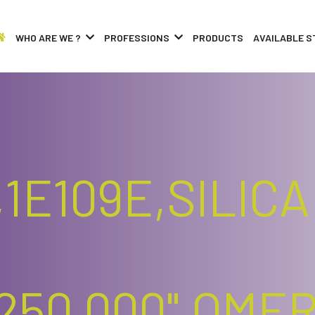
WHO ARE WE ?
PROFESSIONS
PRODUCTS
AVAILABLE S
1E109E,SILIC
250,000",OME