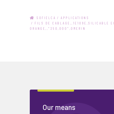
SOFIELCA
/
APPLICATIONS
/
FILS DE CABLAGE,,1E109E,SILICABLE E
ORANGE,,"250,000",OMERIN
Our means