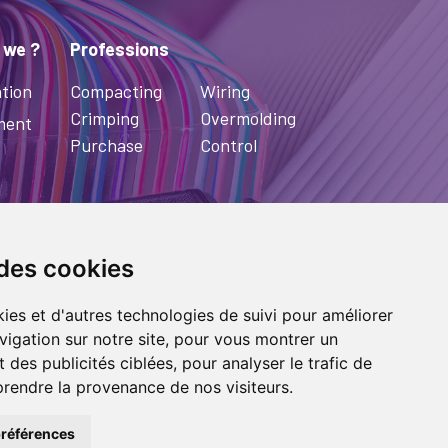
 we ?
Professions
tion
Compacting
Wiring
Crimping
Overmolding
ment
Purchase
Control
 des cookies
ies et d'autres technologies de suivi pour améliorer
vigation sur notre site, pour vous montrer un
HT 2022
SOFIELCA
| ALL RIGHTS
 des publicités ciblées, pour analyser le trafic de
|
LEGALS
|
SITEMAP PAGE
| MADE IN
prendre la provenance de nos visiteurs.
ITAL
références