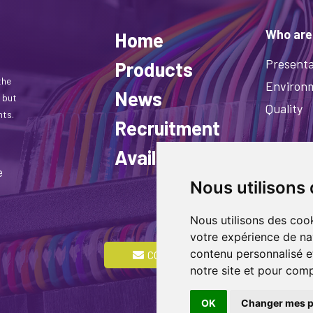
Who are
Home
Presenta
Products
the
Environ
News
 but
Quality
nts.
Recruitment
Available stock
e
Nous utilisons
Nous utilisons des cook
votre expérience de na
© COPYRIG
contenu personnalisé et
CONTACT US
RESERVED 
notre site et pour com
BY
ASB DIG
OK
Changer mes p