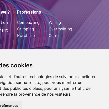
 we ?
Professions
tion
Compacting
Wiring
Crimping
Overmolding
ment
Purchase
Control
 des cookies
ies et d'autres technologies de suivi pour améliorer
vigation sur notre site, pour vous montrer un
HT 2022
SOFIELCA
| ALL RIGHTS
 des publicités ciblées, pour analyser le trafic de
|
LEGALS
|
SITEMAP PAGE
| MADE IN
prendre la provenance de nos visiteurs.
ITAL
références