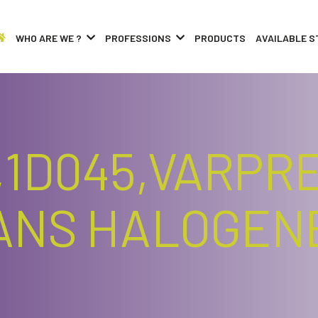
WHO ARE WE ?
PROFESSIONS
PRODUCTS
AVAILABLE S
,1D045,VARPR
SANS HALOGEN