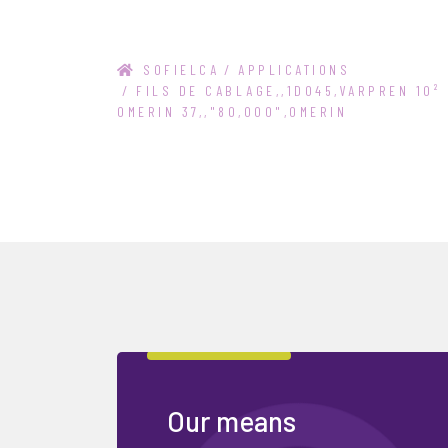
SOFIELCA
/
APPLICATIONS
/
FILS DE CABLAGE,,1D045,VARPREN 10²
OMERIN 37,,"80,000",OMERIN
Our means