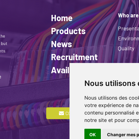
Who are
Home
Presenta
Products
the
Environ
News
 but
Quality
nts.
Recruitment
Available stock
e
Nous utilisons
Nous utilisons des cook
votre expérience de na
© COPYRIG
contenu personnalisé et
CONTACT US
RESERVED 
notre site et pour com
BY
ASB DIG
OK
Changer mes p