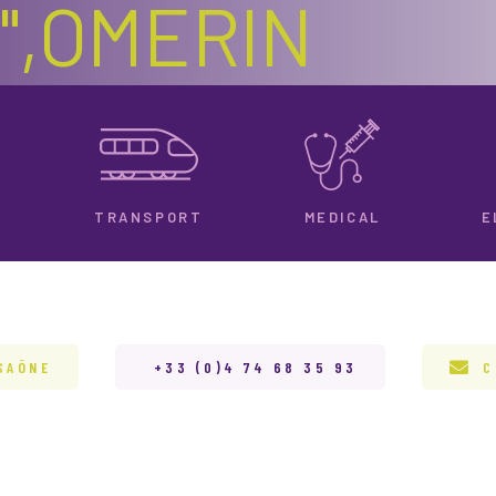
0",OMERIN
TRANSPORT
MEDICAL
E
SAÔNE
+33 (0)4 74 68 35 93
C