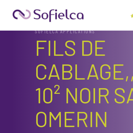
SOFIELCA APPLICATIONS
FILS DE
CABLAGE,
10² NOIR 
OMERIN