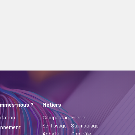
ommes-nous ?
Métiers
tation
Compactage
Filerie
Sertissage
Surmoulage
onnement
Achats
Contrôle