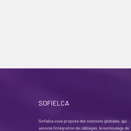
SOFIELCA
Sofielca vous propose des solutions globales, qui
associe l’intégration de câblages, le surmoulage de