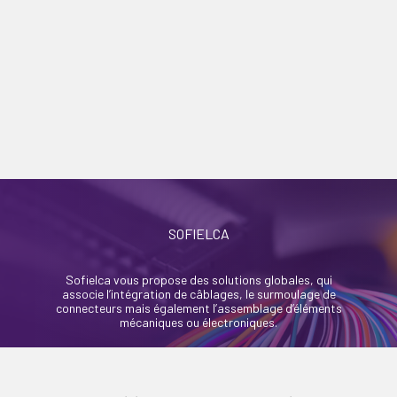
SOFIELCA
Sofielca vous propose des solutions globales, qui
associe l’intégration de câblages, le surmoulage de
connecteurs mais également l’assemblage d’éléments
mécaniques ou électroniques.
46, rue Alexandre Richetta
69400 Villefranche Sur Saône - France