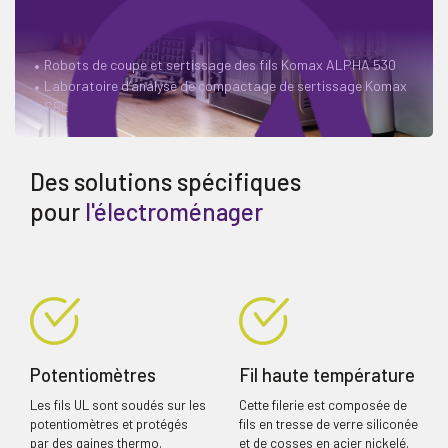
Robots de coupe et sertissage des fils Komax ALPHA 530
Laboratoire d’analyse de compactage de sertissage Komax
SBL
Des solutions spécifiques
pour
l'électroménager
Potentiomètres
Fil haute température
Les fils UL sont soudés sur les
Cette filerie est composée de
potentiomètres et protégés
fils en tresse de verre siliconée
par des gaines thermo.
et de cosses en acier nickelé.